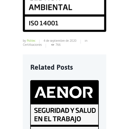
by
Politec
4 de septiembre de 2020
in
Certificaciones
766
Related Posts