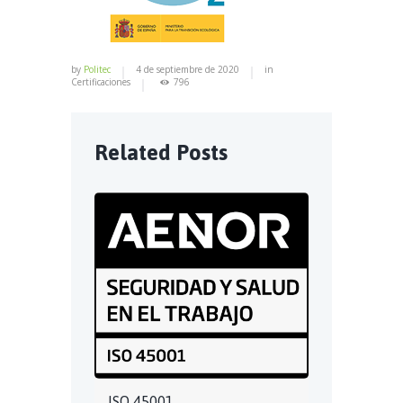
by
Politec
4 de septiembre de 2020
in
Certificaciones
796
Related Posts
ISO 45001