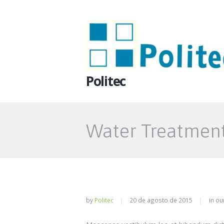
Politec
Water Treatment
by
Politec
20 de agosto de 2015
in
ou