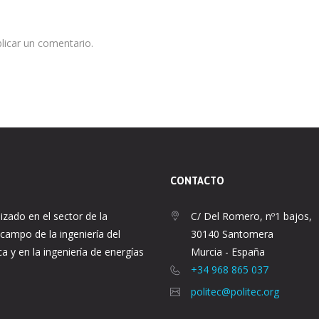
licar un comentario.
CONTACTO
lizado en el sector de la
C/ Del Romero, nº1 bajos,
 campo de la ingeniería del
30140 Santomera
ca y en la ingeniería de energías
Murcia - España
+34 968 865 037
politec@politec.org