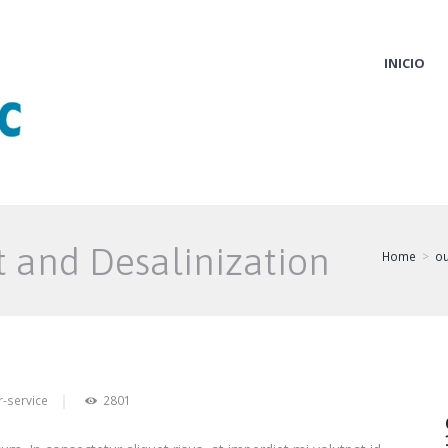
INICIO
 and Desalinization
Home
ou
r-service
2801