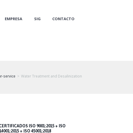
EMPRESA
SIG
CONTACTO
r-service
Water Treatment and Desalinization
CERTIFICADOS ISO 9001:2015 + ISO
14001:2015 + ISO 45001:2018