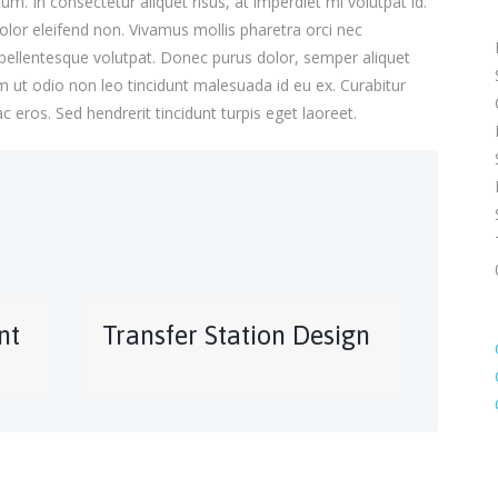
. In consectetur aliquet risus, at imperdiet mi volutpat id.
dolor eleifend non. Vivamus mollis pharetra orci nec
 pellentesque volutpat. Donec purus dolor, semper aliquet
m ut odio non leo tincidunt malesuada id eu ex. Curabitur
ac eros. Sed hendrerit tincidunt turpis eget laoreet.
nt
Transfer Station Design